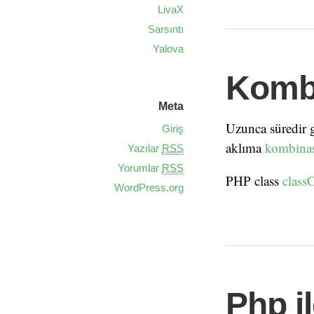
LivaX
Sarsıntı
Yalova
Kombi
Meta
Uzunca süredir 
Giriş
aklıma
kombina
Yazılar
RSS
Yorumlar
RSS
PHP class
class
WordPress.org
Php il