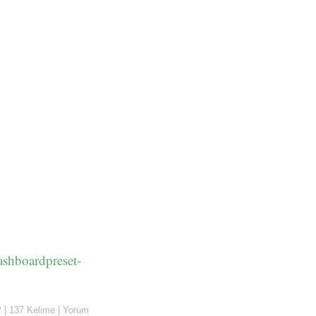
ashboardpreset-
P
|
137 Kelime
|
Yorum