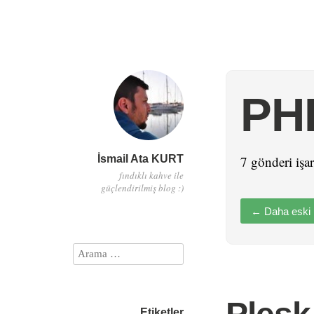
PH
İsmail Ata KURT
7 gönderi işar
fındıklı kahve ile
güçlendirilmiş blog :)
←
Daha eski
Etiketler