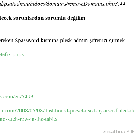
cal/psa/admin/htdocs/domains/removeDomains.php3:44
ilecek sorunlardan sorumlu değilim
reken $password kısmına plesk admin şifrenizi girmek
tefix.phps
els.com/en/5493
tu.com/2008/05/08/dashboard-preset-used-by-user-failed-d
-no-such-row-in-the-table/
--
Güncel
,
Linux
,
PH