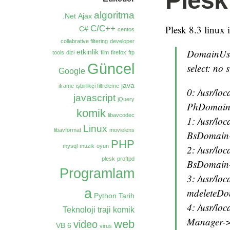
Plesk
algoritma
.Net
Ajax
C/C++
Plesk 8.3 linux i
C#
centos
collabrative filtering
developer
DomainUser
etkinlik
tools
dizi
film
firefox
ftp
Güncel
select: no 
Google
java
iframe
işbirlikçi filtreleme
0: /usr/lo
javascript
jQuery
PhDomain->
komik
libavcodec
1: /usr/lo
Linux
libavformat
movielens
BsDomain->
PHP
mysql
müzik
oyun
2: /usr/lo
plesk
proftpd
BsDomain->
Programlam
3: /usr/lo
a
mdeleteDo
Python
Tarih
4: /usr/lo
Teknoloji
traji komik
Manager->
web
video
VB 6
virus