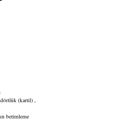
ı
dörtlük (kartil) ,
gun betimleme