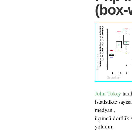
(box-
John Tukey
tara
istatistikte sayıs
medyan ,
üçüncü dörtlük 
yoludur.