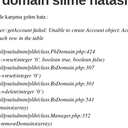
 domain silme hatası
le karşıma gelen hata :
::getAccount failed: Unable to create Account object: Ac
such row in the table
cal/psa/admin/plib/class.PhDomain.php:424
reset(integer ‘0’, boolean true, boolean false)
cal/psa/admin/plib/class.BsDomain.php:307
reset(integer ‘0’)
cal/psa/admin/plib/class.BsDomain.php:301
delete(integer ‘0’)
cal/psa/admin/plib/class.BsDomain.php:541
mains(array)
cal/psa/admin/plib/class.Manager.php:352
removeDomains(array)