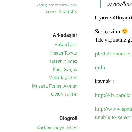
5: /usr/lo
xdebug
zce
zemberek
öklid
İstatistik
uzaklığı
Uyarı : Oluşab
Seri çözüm
Arkadaşlar
Tek yapmanız ge
Hakan İyice
pleskdomaindele
Hasan Tayyar
Hasan Yılmaz
indir
Kadir Selçuk
Melih Taşdizen
kaynak :
Mustafa Ferhan Akman
http://kb.parall
Oytun Yüksel
http://www.apai
unable-to-select
Blogroll
Kaptanın seyir defteri