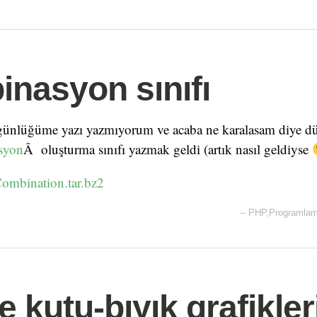
nasyon sınıfı
günlüğüme yazı yazmıyorum ve acaba ne karalasam diye d
syon
Â oluşturma sınıfı yazmak geldi (artık nasıl geldiyse
Combination.tar.bz2
--
PHP
,
Programla
e kutu-bıyık grafikler