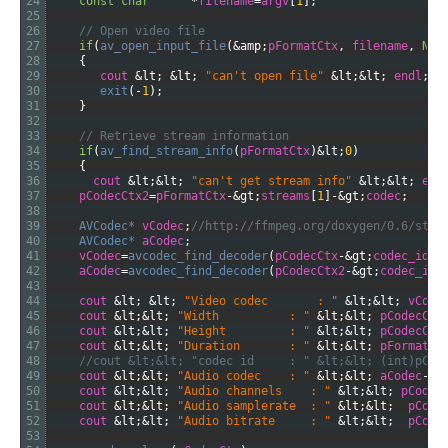
24
const
char
*
filename
=
argv
[
1
]
;
25
26
// Open video file
27
if
(
av_open_input_file
(
&amp;
pFormatCtx
,
filename
,
NUL
28
{
29
cout
&lt;
&lt;
"can't open file"
&lt;
&lt;
endl
;
30
exit
(
-
1
)
;
31
}
32
33
// Retrieve stream information
34
if
(
av_find_stream_info
(
pFormatCtx
)
&lt;
0
)
35
{
36
cout
&lt;
&lt;
"can't get stream info"
&lt;
&lt;
end
37
pCodecCtx2
=
pFormatCtx
-
&gt;
streams
[
1
]
-
&gt;
codec
;
38
39
AVCodec*
vCodec
;
//http://ffmpeg.org/doxygen/0.6/stru
40
AVCodec*
aCodec
;
41
vCodec
=
avcodec_find_decoder
(
pCodecCtx
-
&gt;
codec_id
)
;
42
aCodec
=
avcodec_find_decoder
(
pCodecCtx2
-
&gt;
codec_id
)
43
44
cout
&lt;
&lt;
"Video codec       : "
&lt;
&lt;
vCode
45
cout
&lt;
&lt;
"Width    	  : "
&lt;
&lt;
pCodecCtx
46
cout
&lt;
&lt;
"Height   	  : "
&lt;
&lt;
pCodecCtx
47
cout
&lt;
&lt;
"Duration 	  : "
&lt;
&lt;
pFormatCt
48
//cout &lt;&lt; "codec id	  : " &lt;&l
49
cout
&lt;
&lt;
"Audio codec	  : "
&lt;
&lt;
aCodec
-
&g
50
cout
&lt;
&lt;
"Audio channels    : "
&lt;
&lt;
pCodec
51
cout
&lt;
&lt;
"Audio samplerate  : "
&lt;
&lt;
pCode
52
cout
&lt;
&lt;
"Audio bitrate     : "
&lt;
&lt;
pCode
53