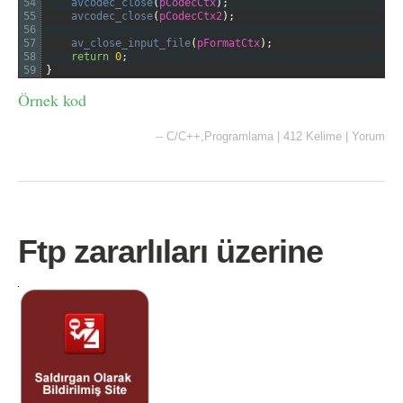
54
avcodec_close
(
pCodecCtx
)
;
55
avcodec_close
(
pCodecCtx2
)
;
56
57
av_close_input_file
(
pFormatCtx
)
;
58
return
0
;
59
}
Örnek kod
--
C/C++
,
Programlama
|
412 Kelime
|
Yorum
Ftp zararlıları üzerine