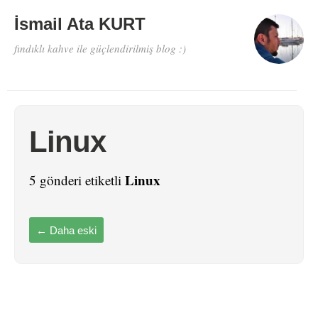
İsmail Ata KURT
fındıklı kahve ile güçlendirilmiş blog :)
Linux
Linux
5 gönderi etiketli
←
Daha eski