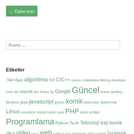
←
Daha eski
Etiketler
algoritma
C/C++
.Net
Ajax
C#
centos
collabrative filtering
developer
Güncel
Google
etkinlik
tools
dizi
film
firefox
ftp
iframe
işbirlikçi
komik
javascript
java
filtreleme
jQuery
libavcodec
libavformat
PHP
Linux
movielens
mysql
müzik
oyun
plesk
proftpd
Programlama
Teknoloji
traji komik
Python
Tarih
web
video
İstatistik
VB 6
virus
xdebug
zce
zemberek
öklid uzaklığı