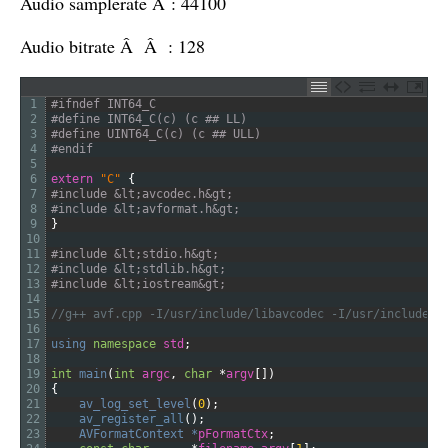
Audio samplerate Â : 44100
Audio bitrate Â Â : 128
1
#ifndef INT64_C
2
#define INT64_C(c) (c ## LL)
3
#define UINT64_C(c) (c ## ULL)
4
#endif
5
6
extern
"C"
{
7
#include &lt;avcodec.h&gt;
8
#include &lt;avformat.h&gt;
9
}
10
11
#include &lt;stdio.h&gt;
12
#include &lt;stdlib.h&gt;
13
#include &lt;iostream&gt;
14
15
//g++ avf.cpp -I/usr/include/libavcodec -I/usr/include/l
16
17
using 
namespace
std
;
18
19
int
main
(
int
argc
,
char
*
argv
[
]
)
20
{
21
av_log_set_level
(
0
)
;
22
av_register_all
(
)
;
23
AVFormatContext *
pFormatCtx
;