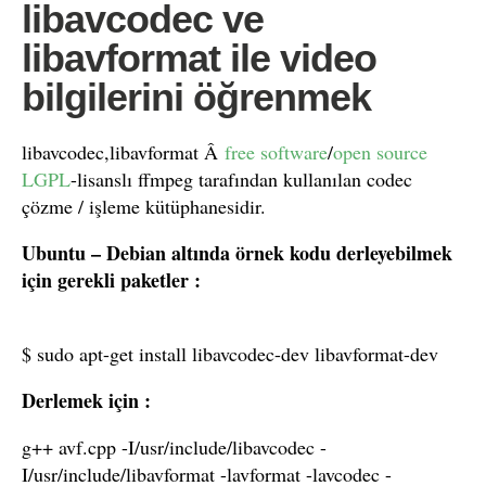
libavcodec ve
libavformat ile video
bilgilerini öğrenmek
libavcodec,libavformat Â
free software
/
open source
LGPL
-lisanslı ffmpeg tarafından kullanılan codec
çözme / işleme kütüphanesidir.
Ubuntu – Debian altında örnek kodu derleyebilmek
için gerekli paketler :
$ sudo apt-get install libavcodec-dev libavformat-dev
Derlemek için :
g++ avf.cpp -I/usr/include/libavcodec -
I/usr/include/libavformat -lavformat -lavcodec -