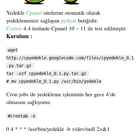
Yedekle
Cpanel
sitelerini otomatik olarak
yedeklemenizi sağlayan
python
betiğidir.
Centos
4.4 üstünde Cpanel 10 – 11 ile test edilmiştir.
Kurulum :
wget
http://cpyedekle.googlecode.com/files/cpyedekle_0.1
.py.tar.gz
tar -xzf cpyedekle_0.1.py.tar.gz
# mv cpyedekle_0.1.py /usr/bin/yedekle
Cron jobs ile yedekleme işleminin her gece 4’de
olmasını sağlıyoruz
#crontab -e
0 4 * * * /usr/bin/yedekle -b >/dev/null 2>&1