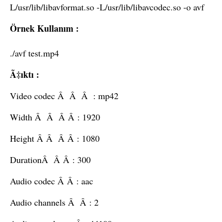
L/usr/lib/libavformat.so -L/usr/lib/libavcodec.so -o avf
Örnek Kullanım :
./avf test.mp4
Ã‡ıktı :
Video codec Â Â Â : mp42
Width Â Â Â Â : 1920
Height Â Â Â Â : 1080
DurationÂ Â Â : 300
Audio codec Â Â : aac
Audio channels Â Â : 2