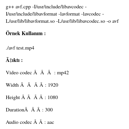
g++ avf.cpp -I/usr/include/libavcodec -
I/usr/include/libavformat -lavformat -lavcodec -
L/usr/lib/libavformat.so -L/usr/lib/libavcodec.so -o avf
Örnek Kullanım :
./avf test.mp4
Ã‡ıktı :
Video codec Â Â Â : mp42
Width Â Â Â Â : 1920
Height Â Â Â Â : 1080
DurationÂ Â Â : 300
Audio codec Â Â : aac