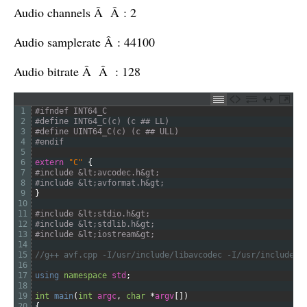
Audio channels Â Â : 2
Audio samplerate Â : 44100
Audio bitrate Â Â : 128
1
#ifndef INT64_C
2
#define INT64_C(c) (c ## LL)
3
#define UINT64_C(c) (c ## ULL)
4
#endif
5
6
extern
"C"
{
7
#include &lt;avcodec.h&gt;
8
#include &lt;avformat.h&gt;
9
}
10
11
#include &lt;stdio.h&gt;
12
#include &lt;stdlib.h&gt;
13
#include &lt;iostream&gt;
14
15
//g++ avf.cpp -I/usr/include/libavcodec -I/usr/include/l
16
17
using 
namespace
std
;
18
19
int
main
(
int
argc
,
char
*
argv
[
]
)
20
{