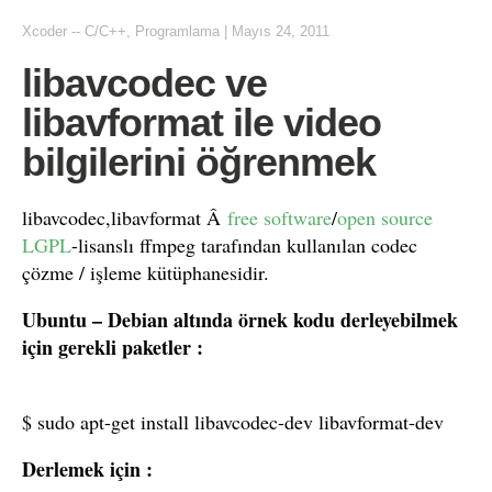
Xcoder
--
C/C++
,
Programlama
|
Mayıs 24, 2011
libavcodec ve
libavformat ile video
bilgilerini öğrenmek
libavcodec,libavformat Â
free software
/
open source
LGPL
-lisanslı ffmpeg tarafından kullanılan codec
çözme / işleme kütüphanesidir.
Ubuntu – Debian altında örnek kodu derleyebilmek
için gerekli paketler :
$ sudo apt-get install libavcodec-dev libavformat-dev
Derlemek için :