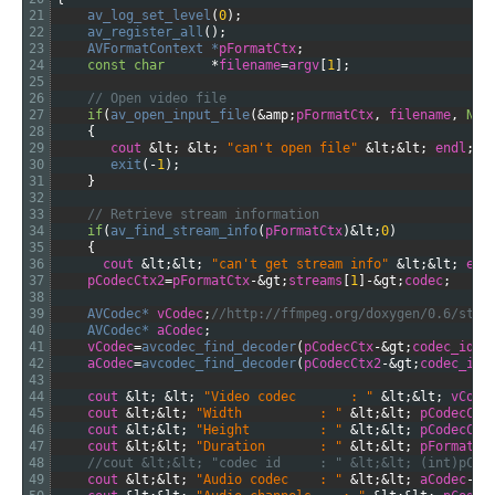
21
av_log_set_level
(
0
)
;
22
av_register_all
(
)
;
23
AVFormatContext *
pFormatCtx
;
24
const
char
*
filename
=
argv
[
1
]
;
25
26
// Open video file
27
if
(
av_open_input_file
(
&amp;
pFormatCtx
,
filename
,
NUL
28
{
29
cout
&lt;
&lt;
"can't open file"
&lt;
&lt;
endl
;
30
exit
(
-
1
)
;
31
}
32
33
// Retrieve stream information
34
if
(
av_find_stream_info
(
pFormatCtx
)
&lt;
0
)
35
{
36
cout
&lt;
&lt;
"can't get stream info"
&lt;
&lt;
end
37
pCodecCtx2
=
pFormatCtx
-
&gt;
streams
[
1
]
-
&gt;
codec
;
38
39
AVCodec*
vCodec
;
//http://ffmpeg.org/doxygen/0.6/stru
40
AVCodec*
aCodec
;
41
vCodec
=
avcodec_find_decoder
(
pCodecCtx
-
&gt;
codec_id
)
;
42
aCodec
=
avcodec_find_decoder
(
pCodecCtx2
-
&gt;
codec_id
)
43
44
cout
&lt;
&lt;
"Video codec       : "
&lt;
&lt;
vCode
45
cout
&lt;
&lt;
"Width    	  : "
&lt;
&lt;
pCodecCtx
46
cout
&lt;
&lt;
"Height   	  : "
&lt;
&lt;
pCodecCtx
47
cout
&lt;
&lt;
"Duration 	  : "
&lt;
&lt;
pFormatCt
48
//cout &lt;&lt; "codec id	  : " &lt;&l
49
cout
&lt;
&lt;
"Audio codec	  : "
&lt;
&lt;
aCodec
-
&g